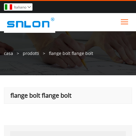
Italiano

Tog
casa
>
prodotti
>
flange bolt flange bolt
flange bolt flange bolt