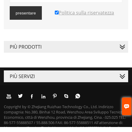
Politica sulla riservatezza
presentare
PIÙ PRODOTTI
PIÙ SERVIZI








Copyright by © ZheJiang Ruizhao Technology Co., Ltd. Indirizzo
compagnia: No.380, Binhai 12 Road, Wenzhou Area Sviluppo Tecnico
Economico, città di Wenzhou, provincia di Zhejiang, Cina. -325.025 TEL:
86-577-55888507 / 55.888.506 FAX: 86-577-55888511 All'attenzione di:
Mason Jiang (Foreign Trade Manager) Mob: 86-18757706424 E-mail: