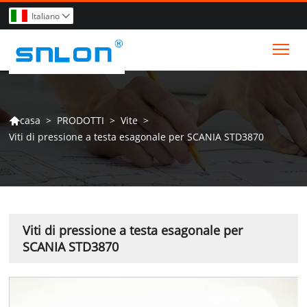
Italiano

Tog
>
PRODOTTI
>
Vite
>
casa

Viti di pressione a testa esagonale per SCANIA STD3870
Viti di pressione a testa esagonale per
SCANIA STD3870