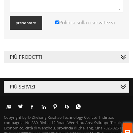
Politica sulla riservatezza
presentare
PIÙ PRODOTTI
PIÙ SERVIZI







Copyright by © ZheJiang Ruizhao Technology Co., Ltd. Indirizzo
compagnia: No.380, Binhai 12 Road, Wenzhou Area Sviluppo Tecnico
Economico, città di Wenzhou, provincia di Zhejiang, Cina. -325.025 TEL:
