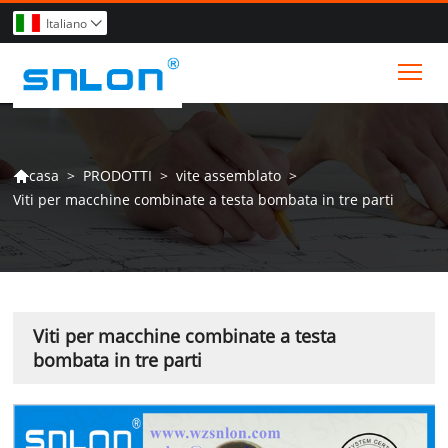
Italiano

Tog
>
PRODOTTI
>
vite assemblato
>
casa

Viti per macchine combinate a testa bombata in tre parti
Viti per macchine combinate a testa
bombata in tre parti