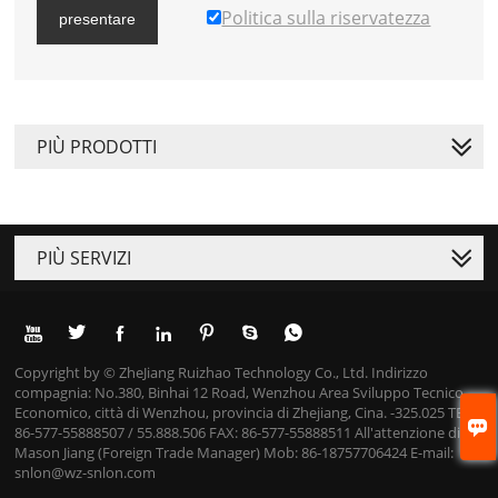
Politica sulla riservatezza
presentare
PIÙ PRODOTTI
PIÙ SERVIZI







Copyright by © ZheJiang Ruizhao Technology Co., Ltd. Indirizzo
compagnia: No.380, Binhai 12 Road, Wenzhou Area Sviluppo Tecnico
Economico, città di Wenzhou, provincia di Zhejiang, Cina. -325.025 TEL:

86-577-55888507 / 55.888.506 FAX: 86-577-55888511 All'attenzione di:
Mason Jiang (Foreign Trade Manager) Mob: 86-18757706424 E-mail:
snlon@wz-snlon.com